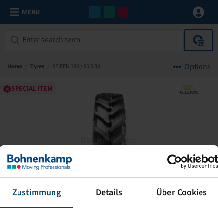
MENU
Options
Home
/
Tyres
/
REIFEN 380 / 85 R 38
SPECIAL ITEM
Zustimmung
Details
Über Cookies