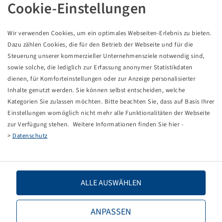
REIFEN 380 / 85 R 38
Cookie-Einstellungen
Wir verwenden Cookies, um ein optimales Webseiten-Erlebnis zu bieten.
Dazu zählen Cookies, die für den Betrieb der Webseite und für die
This item is a discounted special product and only
Steuerung unserer kommerzieller Unternehmensziele notwendig sind,
available in the specified quantity.
sowie solche, die lediglich zur Erfassung anonymer Statistikdaten
dienen, für Komforteinstellungen oder zur Anzeige personalisierter
Price and stock visible after
.
Inhalte genutzt werden. Sie können selbst entscheiden, welche
Login
Kategorien Sie zulassen möchten. Bitte beachten Sie, dass auf Basis Ihrer
Einstellungen womöglich nicht mehr alle Funktionalitäten der Webseite
zur Verfügung stehen. Weitere Informationen finden Sie hier -
>
Datenschutz
Technical Details
Item number
13626579
ALLE AUSWÄHLEN
Tyre size
380 / 85 R 38
ANPASSEN
LI / SI, PR
144 A8 / 144 B