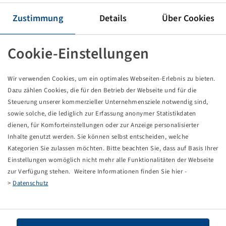
Tyre 380 / 85 R 38, TM600
144 A8 / 144 B, TL
Zustimmung
Details
Über Cookies
(14.9R38), Trelleborg
Cookie-Einstellungen
Price and stock visible after
.
Login
Wir verwenden Cookies, um ein optimales Webseiten-Erlebnis zu bieten.
Dazu zählen Cookies, die für den Betrieb der Webseite und für die
Technical Details
Steuerung unserer kommerzieller Unternehmensziele notwendig sind,
sowie solche, die lediglich zur Erfassung anonymer Statistikdaten
dienen, für Komforteinstellungen oder zur Anzeige personalisierter
Item number
13626580
Inhalte genutzt werden. Sie können selbst entscheiden, welche
Kategorien Sie zulassen möchten. Bitte beachten Sie, dass auf Basis Ihrer
Tyre size
380 / 85 R 38
Einstellungen womöglich nicht mehr alle Funktionalitäten der Webseite
zur Verfügung stehen. Weitere Informationen finden Sie hier -
LI / SI, PR
144 A8 / 144 B
>
Datenschutz
Load capacity 1
2800 / 40