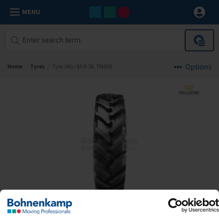
MENU
Options
Home
/
Tyres
/
Tyre 380 / 85 R 38, TM600