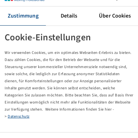
Tyre 420 / 85 R 28, TM600
Zustimmung
Details
Über Cookies
Price and stock visible after
.
Login
Cookie-Einstellungen
Wir verwenden Cookies, um ein optimales Webseiten-Erlebnis zu bieten.
Dazu zählen Cookies, die für den Betrieb der Webseite und für die
Technical Details
Steuerung unserer kommerzieller Unternehmensziele notwendig sind,
sowie solche, die lediglich zur Erfassung anonymer Statistikdaten
Item number
10001048
dienen, für Komforteinstellungen oder zur Anzeige personalisierter
Inhalte genutzt werden. Sie können selbst entscheiden, welche
Kategorien Sie zulassen möchten. Bitte beachten Sie, dass auf Basis Ihrer
Tyre size
420 / 85 R 28
Einstellungen womöglich nicht mehr alle Funktionalitäten der Webseite
zur Verfügung stehen. Weitere Informationen finden Sie hier -
LI / SI, PR
139 A8 / 136 B
>
Datenschutz
Load capacity 1
2430 / 40