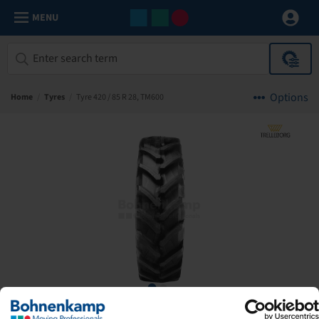
MENU
Options
Home
/
Tyres
/
Tyre 420 / 85 R 28, TM600