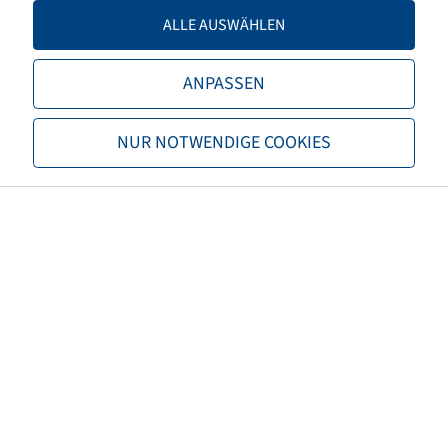
Load capacity 2
2240 / 50
ALLE AUSWÄHLEN
TL/TT
TL
ANPASSEN
Brand
Trelleborg
NUR NOTWENDIGE COOKIES
Tread
TM600
EAN
8059971004663
Alternative size 1
16.9R28
3PMSF
no
Tyre colour
Black
ECE regulation number
not necessary