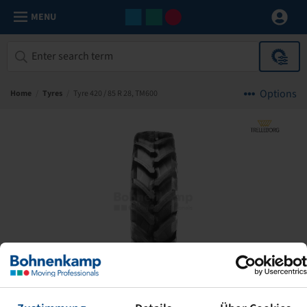
MENU
Options
Home
/
Tyres
/
Tyre 420 / 85 R 28, TM600