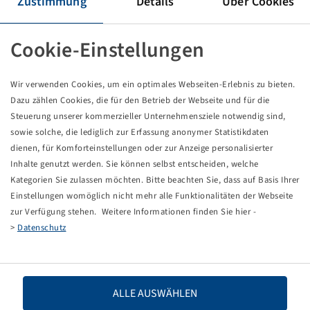
Zustimmung
Details
Über Cookies
Tyre 420 / 85 R 28, TM600
Cookie-Einstellungen
Price and stock visible after
.
Login
Wir verwenden Cookies, um ein optimales Webseiten-Erlebnis zu bieten.
Dazu zählen Cookies, die für den Betrieb der Webseite und für die
Steuerung unserer kommerzieller Unternehmensziele notwendig sind,
sowie solche, die lediglich zur Erfassung anonymer Statistikdaten
Technical Details
dienen, für Komforteinstellungen oder zur Anzeige personalisierter
Inhalte genutzt werden. Sie können selbst entscheiden, welche
Kategorien Sie zulassen möchten. Bitte beachten Sie, dass auf Basis Ihrer
Item number
13626320
Einstellungen womöglich nicht mehr alle Funktionalitäten der Webseite
zur Verfügung stehen. Weitere Informationen finden Sie hier -
Tyre size
420 / 85 R 28
>
Datenschutz
LI / SI, PR
139 A8 / 136 B
Load capacity 1
2430 / 40
ALLE AUSWÄHLEN