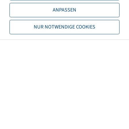
Load capacity 2
2240 / 50
ANPASSEN
TL/TT
TL
NUR NOTWENDIGE COOKIES
Brand
Trelleborg
Tread
TM600
EAN
8059971008456
Alternative size 1
16.9R28
3PMSF
no
Tyre colour
Black
ECE regulation number
not necessary