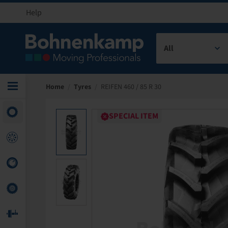
Help
All
Home
/
Tyres
/
REIFEN 460 / 85 R 30
SPECIAL ITEM
SPECIAL ITEM
SPECIAL ITEM