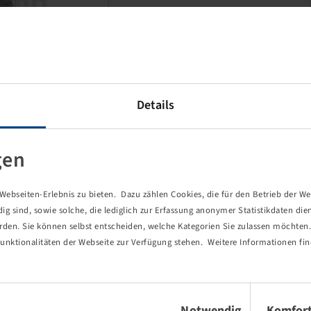
Details
This item is a discounted
special product and only
gen
available in the specified
quantity.
ebseiten-Erlebnis zu bieten. Dazu zählen Cookies, die für den Betrieb der We
Price and stock visible after
 sind, sowie solche, die lediglich zur Erfassung anonymer Statistikdaten die
Login
.
erden. Sie können selbst entscheiden, welche Kategorien Sie zulassen möchten. 
unktionalitäten der Webseite zur Verfügung stehen. Weitere Informationen fin
Einwilligungsauswahl
Notwendig
Komfor