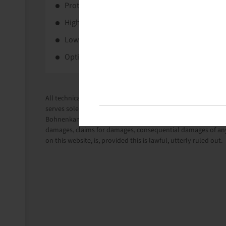
Protects turf and crops due to innovative tread 
High load capacity.
Low soil compaction.
Optimal traction.
All technical information in this website is based on the i
serves solely for information purposes.
Bohnenkamp Austria GesmbH does not take liability for anythi
damages, claims for damages, consequential damages of any
on this website, is, provided this is lawful, utterly ruled out.