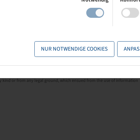
pattern.
NUR NOTWENDIGE COOKIES
ANPAS
nformation provided by the manufacturers. The content is non-binding and
ng related to these details. Any liability for any immediate or indirect
 kind or from any legal ground, which ensued from the use of information