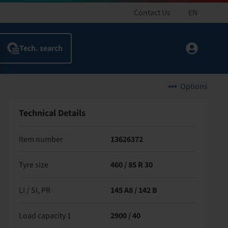
Contact Us
EN
Options
Technical Details
Item number
13626372
Tyre size
460 / 85 R 30
LI / SI, PR
145 A8 / 142 B
Load capacity 1
2900 / 40