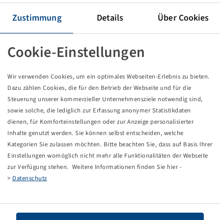
Tyre 480 / 80 R 42, TM600
151 A8 / 151 B, TL
Zustimmung
Details
Über Cookies
Trelleborg
Cookie-Einstellungen
Price and stock visible after
.
Login
Wir verwenden Cookies, um ein optimales Webseiten-Erlebnis zu bieten.
Dazu zählen Cookies, die für den Betrieb der Webseite und für die
Technical Details
Steuerung unserer kommerzieller Unternehmensziele notwendig sind,
sowie solche, die lediglich zur Erfassung anonymer Statistikdaten
dienen, für Komforteinstellungen oder zur Anzeige personalisierter
Item number
13626655
Inhalte genutzt werden. Sie können selbst entscheiden, welche
Kategorien Sie zulassen möchten. Bitte beachten Sie, dass auf Basis Ihrer
Tyre size
480 / 80 R 42
Einstellungen womöglich nicht mehr alle Funktionalitäten der Webseite
zur Verfügung stehen. Weitere Informationen finden Sie hier -
LI / SI, PR
151 A8 / 151 B
>
Datenschutz
Load capacity 1
3450 / 40