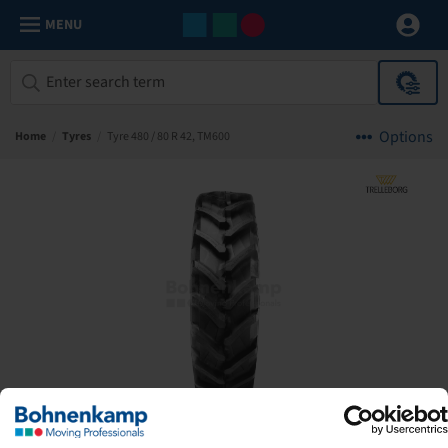
MENU
Options
Home
/
Tyres
/
Tyre 480 / 80 R 42, TM600