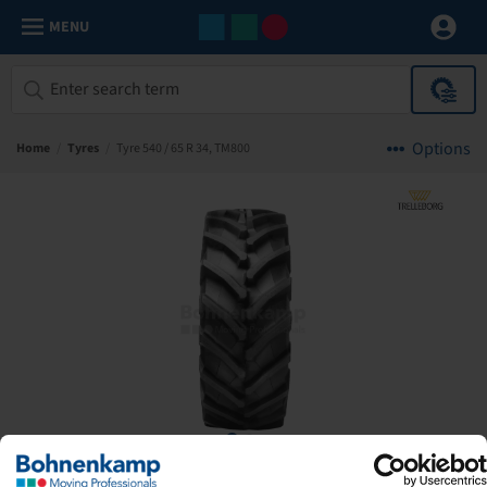
MENU
Options
Home
/
Tyres
/
Tyre 540 / 65 R 34, TM800