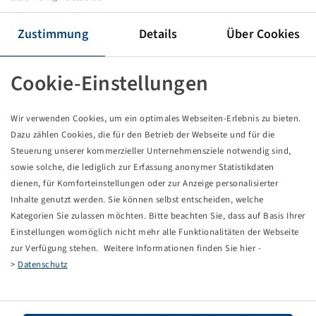
Tyre 540 / 65 R 34, TM800
152 D / 149 E, TL, High Speed
Zustimmung
Details
Über Cookies
Trelleborg
Price and stock visible after
.
Login
Cookie-Einstellungen
Wir verwenden Cookies, um ein optimales Webseiten-Erlebnis zu bieten.
Dazu zählen Cookies, die für den Betrieb der Webseite und für die
Technical Details
Steuerung unserer kommerzieller Unternehmensziele notwendig sind,
sowie solche, die lediglich zur Erfassung anonymer Statistikdaten
dienen, für Komforteinstellungen oder zur Anzeige personalisierter
Item number
13626456
Inhalte genutzt werden. Sie können selbst entscheiden, welche
Kategorien Sie zulassen möchten. Bitte beachten Sie, dass auf Basis Ihrer
Tyre size
540 / 65 R 34
Einstellungen womöglich nicht mehr alle Funktionalitäten der Webseite
zur Verfügung stehen. Weitere Informationen finden Sie hier -
LI / SI, PR
152 D / 149 E
>
Datenschutz
Load capacity 1
3550 / 65