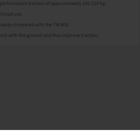
gh-performance tractors of approximately 100-220 hp.
t road use.
pacity compared with the TM 800.
lock with the ground and thus improve traction.