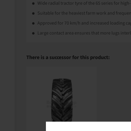
Wide radial tractor tyre of the 65 series for hi
Suitable for the heaviest farm work and frequen
Approved for 70 km/h and increased loading ca
Large contact area ensures that more lugs inter
There is a successor for this product: