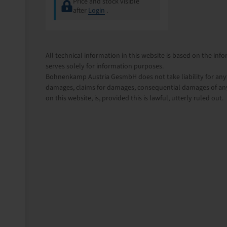
Price and stock visible
after
Login
.
All technical information in this website is based on the i
serves solely for information purposes.
Bohnenkamp Austria GesmbH does not take liability for anythi
damages, claims for damages, consequential damages of any
on this website, is, provided this is lawful, utterly ruled out.