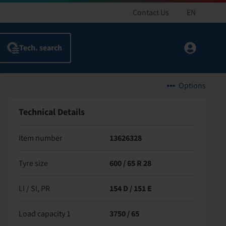
Contact Us
EN
Options
Technical Details
Item number
13626328
Tyre size
600 / 65 R 28
LI / SI, PR
154 D / 151 E
Load capacity 1
3750 / 65