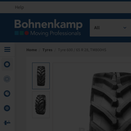
Help
All
Home
/
Tyres
/
Tyre 600 / 65 R 28, TM800HS