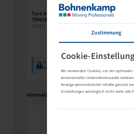
Tyre 600 / 65 R 28,
TM800PT HS
154 D / 151 E, TL, High Speed
Zustimmung
Cookie-Einstellun
Price and stock visible
after
Login
.
Wir verwenden Cookies, um ein optimales W
kommerzieller Unternehmensziele notwendig
Anzeige personalisierter Inhalte genutzt w
Einstellungen womöglich nicht mehr alle F
Alternative Products