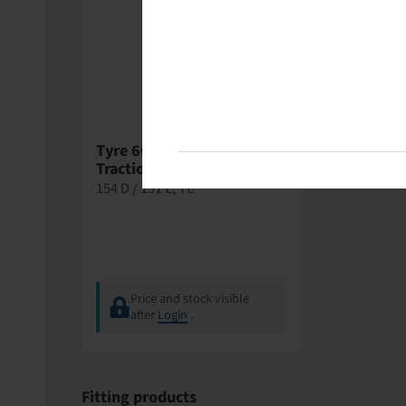
Tyre 600 / 65 R 28, Maxi
Traction
154 D / 151 E, TL
Price and stock visible
after
Login
.
Fitting products