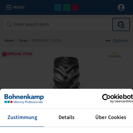
MENU
Options
Home
/
Tyres
/
REIFEN 650 / 75 R 38
SPECIAL ITEM
Zustimmung
Details
Über Cookies