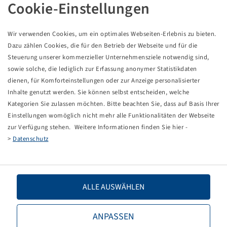
REIFEN 650 / 75 R 38
Cookie-Einstellungen
Wir verwenden Cookies, um ein optimales Webseiten-Erlebnis zu bieten.
Dazu zählen Cookies, die für den Betrieb der Webseite und für die
This item is a discounted special product and only
Steuerung unserer kommerzieller Unternehmensziele notwendig sind,
available in the specified quantity.
sowie solche, die lediglich zur Erfassung anonymer Statistikdaten
dienen, für Komforteinstellungen oder zur Anzeige personalisierter
Price and stock visible after
.
Inhalte genutzt werden. Sie können selbst entscheiden, welche
Login
Kategorien Sie zulassen möchten. Bitte beachten Sie, dass auf Basis Ihrer
Einstellungen womöglich nicht mehr alle Funktionalitäten der Webseite
zur Verfügung stehen. Weitere Informationen finden Sie hier -
>
Datenschutz
Technical Details
Item number
13626632
ALLE AUSWÄHLEN
Tyre size
650 / 75 R 38
ANPASSEN
LI / SI, PR
169 D / 166 E