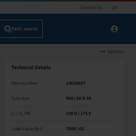
Contact Us
EN
Options
Technical Details
Item number
13626657
Tyre size
900 / 60 R 38
LI / SI, PR
178 D / 175 E
Load capacity 1
7500 / 65