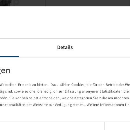
Details
This item is a discounted
special product and only
available in the specified
gen
quantity.
ebseiten-Erlebnis zu bieten. Dazu zählen Cookies, die für den Betrieb der We
Price and stock visible after
 sind, sowie solche, die lediglich zur Erfassung anonymer Statistikdaten die
Login
.
erden. Sie können selbst entscheiden, welche Kategorien Sie zulassen möchten. 
unktionalitäten der Webseite zur Verfügung stehen. Weitere Informationen fin
Einwilligungsauswahl