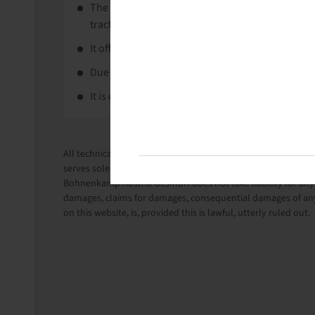
The TM 900 High Power was developed specifical
tractors.
It offers extremely high load capacity.
Due to its special design, the tyre transmits the 
It is characterised through extraordinarily high 
All technical information in this website is based on the i
serves solely for information purposes.
Bohnenkamp Austria GesmbH does not take liability for anythi
damages, claims for damages, consequential damages of any
on this website, is, provided this is lawful, utterly ruled out.