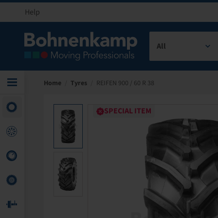
Help
All
Home
/
Tyres
/
REIFEN 900 / 60 R 38
SPECIAL ITEM
SPECIAL ITEM
SPECIAL ITEM