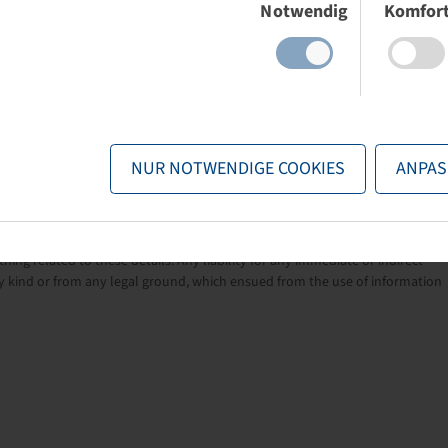
Notwendig
Komfor
ly for the biggest agricultural machines and high-performance
vehicle's high torque and enables high traction on all soils.
ride comfort and safety.
NUR NOTWENDIGE COOKIES
ANPAS
nformation provided by the manufacturers. The content is non-binding and
ng related to these details. Any liability for any immediate or indirect
 kind or from any legal ground, which ensued from the use of information