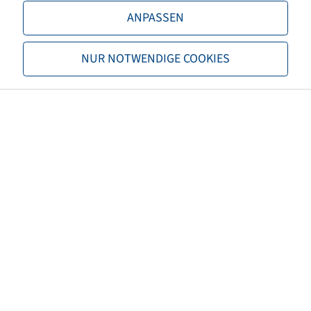
ANPASSEN
TL/TT
TL
NUR NOTWENDIGE COOKIES
Brand
Vredestein
Tread
ENDURION TRAILER
EAN
8714692892929
3PMSF
no
Tyre colour
Black
Net weight (kg)
157,00
Recommended rim size
AG 20.00
Maximum air pressure (bar)
5,00