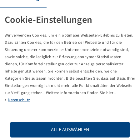
Tyre 650 / 55 R 26.5, ENDURION TRAILER
173 D, TL
Cookie-Einstellungen
Vredestein
Packaging unit: 1 items
Wir verwenden Cookies, um ein optimales Webseiten-Erlebnis zu bieten.
Price and stock visible after
.
Login
Dazu zählen Cookies, die für den Betrieb der Webseite und für die
Steuerung unserer kommerzieller Unternehmensziele notwendig sind,
sowie solche, die lediglich zur Erfassung anonymer Statistikdaten
dienen, für Komforteinstellungen oder zur Anzeige personalisierter
Technical Details
Inhalte genutzt werden. Sie können selbst entscheiden, welche
Kategorien Sie zulassen möchten. Bitte beachten Sie, dass auf Basis Ihrer
Einstellungen womöglich nicht mehr alle Funktionalitäten der Webseite
Item number
10001955
zur Verfügung stehen. Weitere Informationen finden Sie hier -
>
Datenschutz
Tyre size
650 / 55 R 26.5
LI / SI, PR
173 D
ALLE AUSWÄHLEN
Load capacity 1
6500 / 65