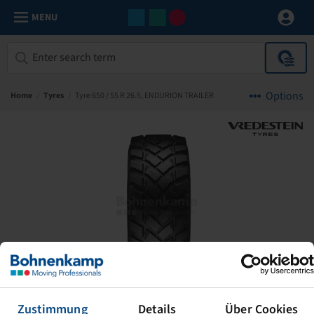
MENU
Options
Home
/
Tyres
/
Tyre 650 / 55 R 26.5, ENDURION TRAILER
Zustimmung
Details
Über Cookies