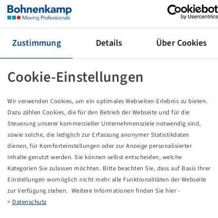
Wheel 600 / 55 R 26.5 Alliance 590
173D, TL, 10/281/335, B3, ET-50, VSH
AG 20.00 x 26.5 H2, RAL9006, Jantsa
Zustimmung
Details
Über Cookies
Price and stock visible after
.
Login
Cookie-Einstellungen
Technical Details
Wir verwenden Cookies, um ein optimales Webseiten-Erlebnis zu bieten.
Dazu zählen Cookies, die für den Betrieb der Webseite und für die
Steuerung unserer kommerzieller Unternehmensziele notwendig sind,
Item number
10001167
sowie solche, die lediglich zur Erfassung anonymer Statistikdaten
dienen, für Komforteinstellungen oder zur Anzeige personalisierter
Rim size
AG 20.00 x 26.5 H2
Inhalte genutzt werden. Sie können selbst entscheiden, welche
Kategorien Sie zulassen möchten. Bitte beachten Sie, dass auf Basis Ihrer
Rim connection
10/281/335
Einstellungen womöglich nicht mehr alle Funktionalitäten der Webseite
zur Verfügung stehen. Weitere Informationen finden Sie hier -
Model of bolt holes
B3
>
Datenschutz