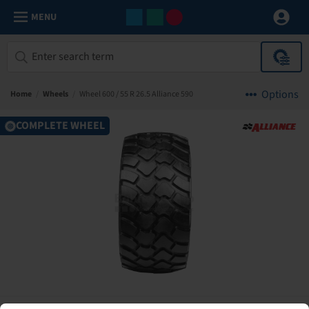
MENU
Options
Home
/
Wheels
/
Wheel 600 / 55 R 26.5 Alliance 590
COMPLETE WHEEL