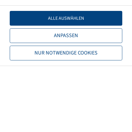
Offset
-50
ALLE AUSWÄHLEN
Rim colour
Silver
Brand
Alliance
ANPASSEN
Load capacity of rim 1 (kg)
10200
NUR NOTWENDIGE COOKIES
Speed Rims 1 (km/h)
40
Load capacity of rim 2 (kg)
7500
Speed Rims 2 (km/h)
65
Maximum speed (km/h)
65
Type of drive
Towed axle