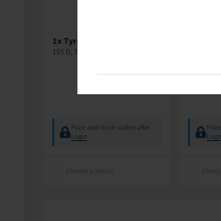
1x Tyre 500 / 60 R 22.5, 882
1x Agrar
618, All
155 D, TL
Wasserven
gerade, 5
Price and stock visible after
Price
Login
.
Logi
Choose product
Choos