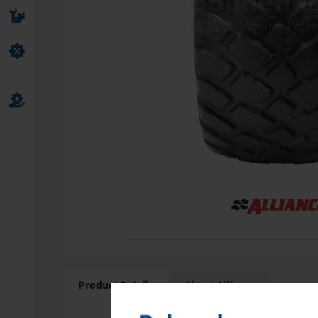
Product Details
About Alliance