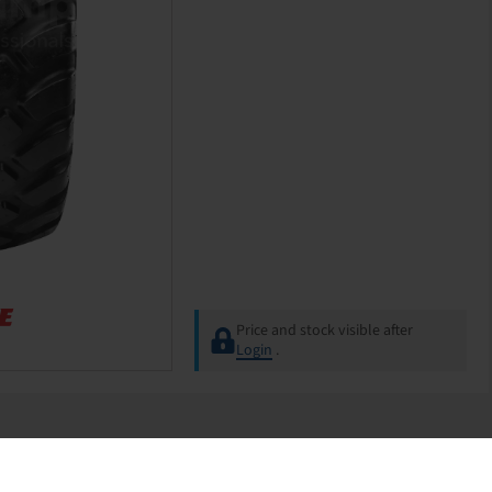
Price and stock visible after
Login
.