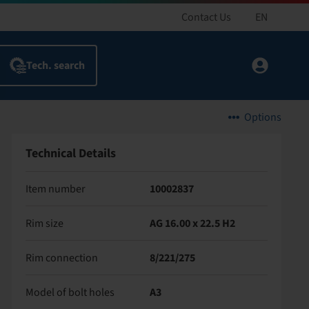
Contact Us
EN
Options
Technical Details
Item number
10002837
Rim size
AG 16.00 x 22.5 H2
Rim connection
8/221/275
Model of bolt holes
A3