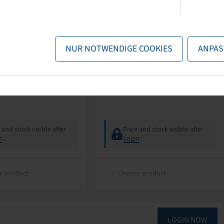
Alligator
Jantsa
-Felgenventil TR
1x Rim AG 16.00 x 22.5 H2
NUR NOTWENDIGE COOKIES
ANPAS
igator
8/221/275, A3, Ø27mm, ET 0, VSH
til zum Schrauben,
0 mm lang
 and stock visible after
Price and stock visible after
n
.
Login
.
e product
Choose product
LOGIN NOW