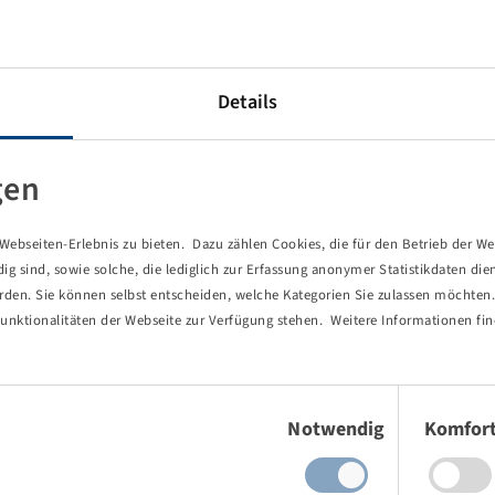
reinforcement.
urry tankers as well as manure spreaders with mixed road and
Details
esistance and very good self-cleaning.
h load-bearing capacity even with low inflation pressure.
gen
punctures.
ebseiten-Erlebnis zu bieten. Dazu zählen Cookies, die für den Betrieb der We
ng items (3)
 sind, sowie solche, die lediglich zur Erfassung anonymer Statistikdaten die
erden. Sie können selbst entscheiden, welche Kategorien Sie zulassen möchten. 
unktionalitäten der Webseite zur Verfügung stehen. Weitere Informationen fin
Einwilligungsauswahl
Notwendig
Komfor