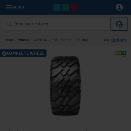
MENU
Options
Home
/
Wheels
/
Wheel 560 / 45 R 22.5 BKT FL 630 Ultra
COMPLETE WHEEL