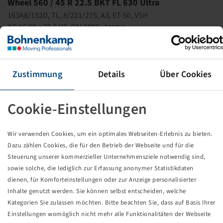
Wheel 560 / 45 R 22.5 BKT FL 630 Ultra
163A8/152D, TL, 8/221/275, A3, ET-50, VSH
AG 16.00 x 22.5 H2, RAL9006, Jantsa
Price and stock visible after
.
Login
Zustimmung
Details
Über Cookies
Technical Details
Cookie-Einstellungen
Item number
10002492
Wir verwenden Cookies, um ein optimales Webseiten-Erlebnis zu bieten.
Dazu zählen Cookies, die für den Betrieb der Webseite und für die
Rim size
AG 16.00 x 22.5 H2
Steuerung unserer kommerzieller Unternehmensziele notwendig sind,
sowie solche, die lediglich zur Erfassung anonymer Statistikdaten
dienen, für Komforteinstellungen oder zur Anzeige personalisierter
Rim connection
8/221/275
Inhalte genutzt werden. Sie können selbst entscheiden, welche
Kategorien Sie zulassen möchten. Bitte beachten Sie, dass auf Basis Ihrer
Model of bolt holes
A3
Einstellungen womöglich nicht mehr alle Funktionalitäten der Webseite