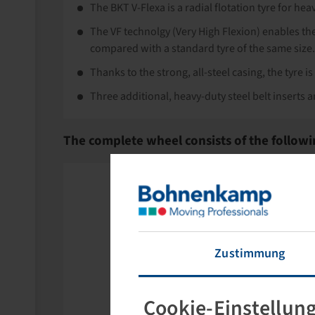
The BKT V-Flexa is a radial flotation tyre for heav
The VF technolgy (Very High Flexion) enables th
compared with a standard tyre of the same size.
Thanks to the strong, all-steel casing, the tyre
Three additional, heavy-duty steel belt inserts 
The complete wheel consists of the followi
Zustimmung
Cookie-Einstellun