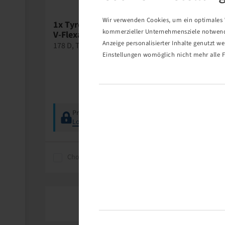
Wir verwenden Cookies, um ein optimales W
1x Tyre VF 710 / 50 R 30.5,
1x Agrar
kommerzieller Unternehmensziele notwendig
V-Flexa
618
Anzeige personalisierter Inhalte genutzt w
178 D, TL, Steel Belted
Wasservent
Einstellungen womöglich nicht mehr alle F
mm lang
Price and stock visible after
Price
Login
.
Logi
Choose product
Choos