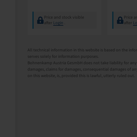
Price and stock visible
Price a
after
Login
.
after
Lo
All technical information in this website is based on the i
serves solely for information purposes.
Bohnenkamp Austria GesmbH does not take liability for anythi
damages, claims for damages, consequential damages of any
on this website, is, provided this is lawful, utterly ruled out.