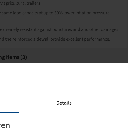
y agricultural trailers.
e same load capacity at up to 30% lower inflation pressure
 is extremely resistant against punctures and and other damages.
and the reinforced sidewall provide excellent performance.
ng items (3)
Details
gen