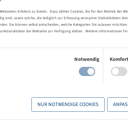
Alligator
Jantsa
ebseiten-Erlebnis zu bieten. Dazu zählen Cookies, die für den Betrieb der We
-Felgenventil TR
1x Rim AG 24.00 x 30.5 H2
 sind, sowie solche, die lediglich zur Erfassung anonymer Statistikdaten die
10/281/335, A3, Ø27mm, ET +60,
erden. Sie können selbst entscheiden, welche Kategorien Sie zulassen möchten. 
il snap in, gerade, 55
VSH
unktionalitäten der Webseite zur Verfügung stehen. Weitere Informationen fin
Einwilligungsauswahl
Notwendig
Komfor
 and stock visible after
Price and stock visible after
n
.
Login
.
e product
Choose product
NUR NOTWENDIGE COOKIES
ANPAS
LOGIN NOW