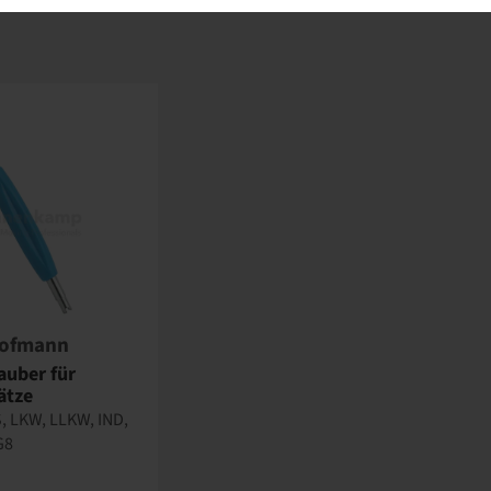
ofmann
auber für
ätze
, LKW, LLKW, IND,
G8