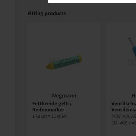
Fitting products
Wegmann
H
Fettkreide gelb /
Ventilschr
Reifenmarker
Ventileins
1 Paket = 12 stück
PKW, AW, AS
EM, VG5 + V