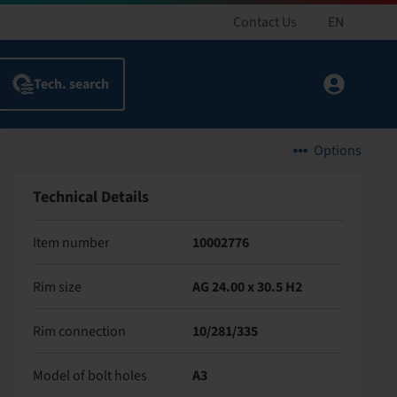
Contact Us
EN
Options
Technical Details
Item number
10002776
Rim size
AG 24.00 x 30.5 H2
Rim connection
10/281/335
Model of bolt holes
A3