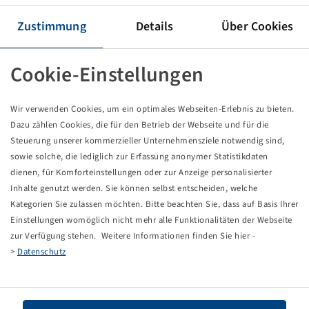
Tyre VF 650 / 60 R 34, Agriflex 372 +
168 D, TL, Steel Belted
Zustimmung
Details
Über Cookies
Alliance
Packaging unit: 1 items
Cookie-Einstellungen
Price and stock visible after
.
Login
Wir verwenden Cookies, um ein optimales Webseiten-Erlebnis zu bieten.
Dazu zählen Cookies, die für den Betrieb der Webseite und für die
Steuerung unserer kommerzieller Unternehmensziele notwendig sind,
Technical Details
sowie solche, die lediglich zur Erfassung anonymer Statistikdaten
dienen, für Komforteinstellungen oder zur Anzeige personalisierter
Inhalte genutzt werden. Sie können selbst entscheiden, welche
Item number
10001575
Kategorien Sie zulassen möchten. Bitte beachten Sie, dass auf Basis Ihrer
Einstellungen womöglich nicht mehr alle Funktionalitäten der Webseite
Tyre size
VF 650 / 60 R 34
zur Verfügung stehen. Weitere Informationen finden Sie hier -
>
Datenschutz
LI / SI, PR
168 D
Load capacity 1
5600 / 65