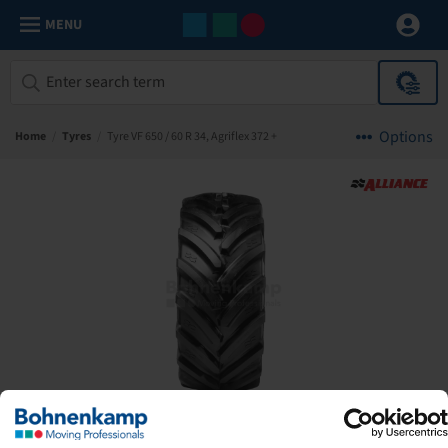
MENU
Options
Home
/
Tyres
/
Tyre VF 650 / 60 R 34, Agriflex 372 +