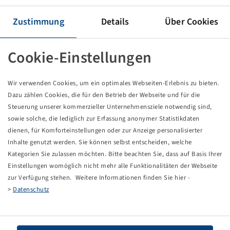
Tyre 710 / 70 R 38, SFT
169 A8 / 166 D, TL
Zustimmung
Details
Über Cookies
Mitas
Cookie-Einstellungen
Price and stock visible after
.
Login
Wir verwenden Cookies, um ein optimales Webseiten-Erlebnis zu bieten.
Dazu zählen Cookies, die für den Betrieb der Webseite und für die
Technical Details
Steuerung unserer kommerzieller Unternehmensziele notwendig sind,
sowie solche, die lediglich zur Erfassung anonymer Statistikdaten
dienen, für Komforteinstellungen oder zur Anzeige personalisierter
Item number
10928145
Inhalte genutzt werden. Sie können selbst entscheiden, welche
Kategorien Sie zulassen möchten. Bitte beachten Sie, dass auf Basis Ihrer
Tyre size
710 / 70 R 38
Einstellungen womöglich nicht mehr alle Funktionalitäten der Webseite
zur Verfügung stehen. Weitere Informationen finden Sie hier -
LI / SI, PR
169 A8 / 166 D
>
Datenschutz
Load capacity 1
5800 / 40