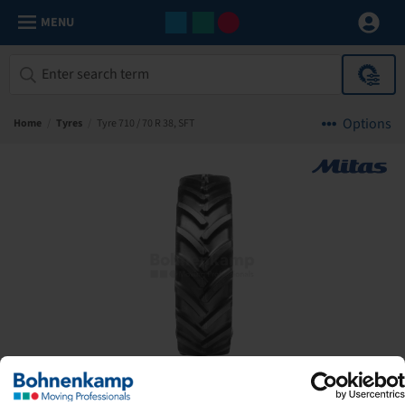
MENU
Options
Home
/
Tyres
/
Tyre 710 / 70 R 38, SFT