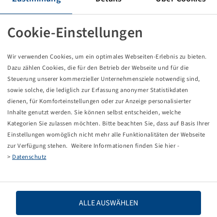
Tyre VF 540 / 65 R 30, TM1000PT
Cookie-Einstellungen
Packaging unit: 1 items
Wir verwenden Cookies, um ein optimales Webseiten-Erlebnis zu bieten.
Price and stock visible after
.
Login
Dazu zählen Cookies, die für den Betrieb der Webseite und für die
Steuerung unserer kommerzieller Unternehmensziele notwendig sind,
sowie solche, die lediglich zur Erfassung anonymer Statistikdaten
dienen, für Komforteinstellungen oder zur Anzeige personalisierter
Technical Details
Inhalte genutzt werden. Sie können selbst entscheiden, welche
Kategorien Sie zulassen möchten. Bitte beachten Sie, dass auf Basis Ihrer
Einstellungen womöglich nicht mehr alle Funktionalitäten der Webseite
Item number
10000986
zur Verfügung stehen. Weitere Informationen finden Sie hier -
>
Datenschutz
Tyre size
VF 540 / 65 R 30
LI / SI, PR
158 D / 155 E
ALLE AUSWÄHLEN
Load capacity 1
4250 / 65