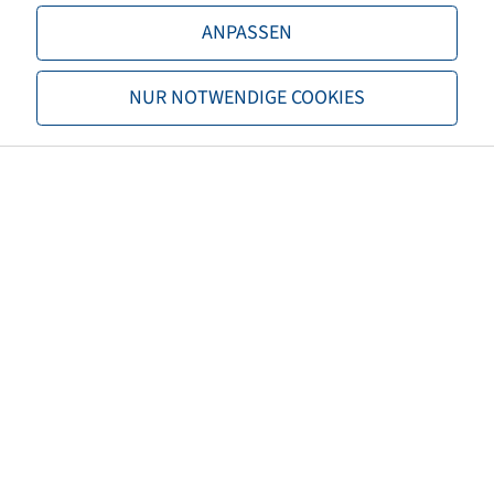
ANPASSEN
Load capacity 2
3875 / 70
NUR NOTWENDIGE COOKIES
TL/TT
TL
Brand
Trelleborg
Tread
TM1000PT
EAN
8059971028607
3PMSF
no
Tyre colour
Black
Net weight (kg)
143,00
Recommended rim size
W18L