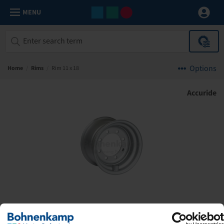
MENU
Options
Home
/
Rims
/
Rim 11 x 18
Accuride