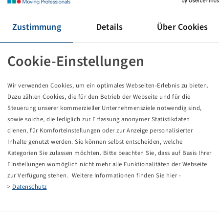
Rim 11 x 18
8/221/275, A2, Ø21.5mm, ET 0, VSH
Zustimmung
Details
Über Cookies
4125/3000 kg - 40/80 km/h, Silver RAL9006
Packaging unit: 24 items
Cookie-Einstellungen
This item is only available in the specified quantity
and will not become available again.
Wir verwenden Cookies, um ein optimales Webseiten-Erlebnis zu bieten.
Dazu zählen Cookies, die für den Betrieb der Webseite und für die
Price and stock visible after
.
Login
Steuerung unserer kommerzieller Unternehmensziele notwendig sind,
sowie solche, die lediglich zur Erfassung anonymer Statistikdaten
dienen, für Komforteinstellungen oder zur Anzeige personalisierter
Inhalte genutzt werden. Sie können selbst entscheiden, welche
Technical Details
Kategorien Sie zulassen möchten. Bitte beachten Sie, dass auf Basis Ihrer
Einstellungen womöglich nicht mehr alle Funktionalitäten der Webseite
zur Verfügung stehen. Weitere Informationen finden Sie hier -
Item number
32010230
>
Datenschutz
Rim size
11 x 18