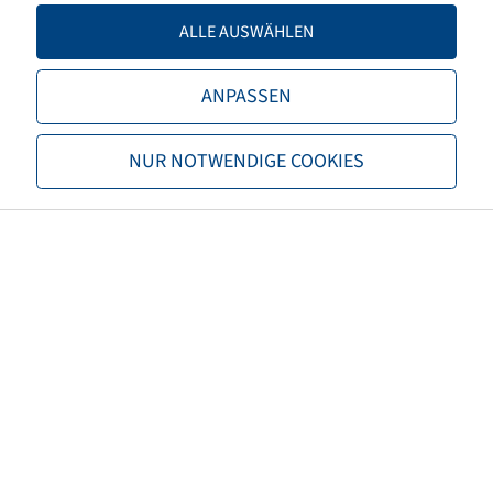
Rim connection
8/221/275
ALLE AUSWÄHLEN
Model of bolt holes
A2
ANPASSEN
Offset
0
NUR NOTWENDIGE COOKIES
Rim colour
Silver
Brand
Accuride
EAN
4040658029462
Load capacity of rim 1 (kg)
4125
Speed Rims 1 (km/h)
40
Load capacity of rim 2 (kg)
3000